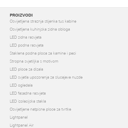
PROIZVODI
Osvijetljena straznja stijenka tus kabine
Osvijetljena kuhinjska zidna obloga
LED zidna rasvjeta
LED podna rasvjeta
Staklena podna ploca za kamine i peci
Stropna svjetiljka s motivom
LED ploce za dizala
LED svjetla upozorenja za slucajeve nuzde
LED ogledala
LED fasadna rasvjeta
LED izolacijska stakla
Osvijetljene natpisne ploce za tvrtke
Lightpanel
Lightpanel Air