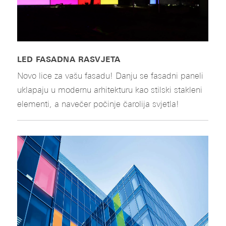
LED FASADNA RASVJETA
Novo lice za vašu fasadu! Danju se fasadni paneli
uklapaju u modernu arhitekturu kao stilski stakleni
elementi, a navečer počinje čarolija svjetla!