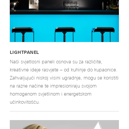
LIGHTPANEL
Naši svjetlosni paneli osnova su za različite,
kreativne ideje rasvjete – od kuhinje do kupaonice.
Zahvaljujući niskoj visini ugradnje, mogu se koristiti
na razne načine te impresioniraju svojom
homogenom svjetlinom i energetskom
učinkovitošću.