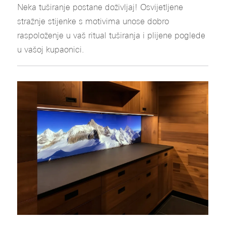
Neka tuširanje postane doživljaj! Osvijetljene
stražnje stijenke s motivima unose dobro
raspoloženje u vaš ritual tuširanja i plijene poglede
u vašoj kupaonici.