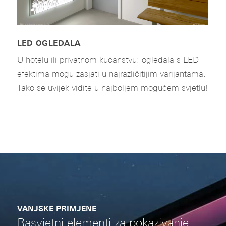
LED OGLEDALA
U hotelu ili privatnom kućanstvu: ogledala s LED
efektima mogu zasjati u najrazličitijim varijantama.
Tako se uvijek vidite u najboljem mogućem svjetlu!
VANJSKE PRIMJENE
Rasvjetni elementi za pokazivanje