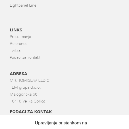
Lightpanel Line
LINKS
Preuzimanja
Reference
Tvrtka
Podaci za kontakt
ADRESA
MR. TOMISLAV ELDIC
TEM grupa d.o.o.
Malogorička 56
10410 Velika Gorica
PODACI ZA KONTAK
Tel.: +385 99 785 87 97
Upravljanje pristankom na
kontakt.hr@kuzman-led.de