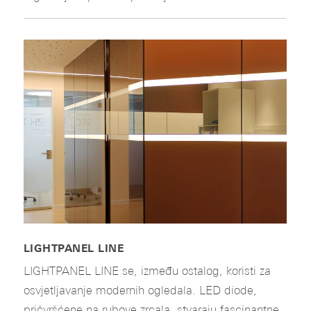
LIGHTPANEL LINE
LIGHTPANEL LINE se, između ostalog, koristi za
osvjetljavanje modernih ogledala. LED diode,
pričvršćene na rubove zrcala, stvaraju fascinantne