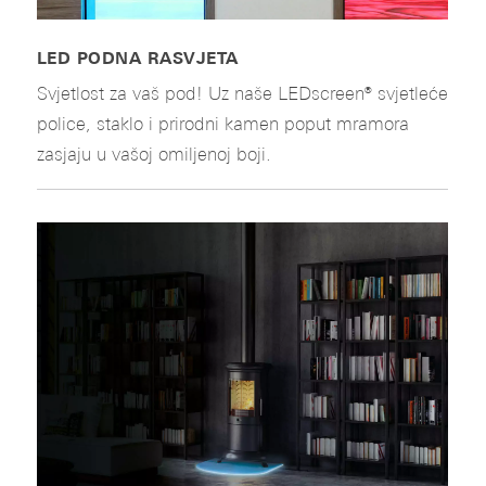
LED PODNA RASVJETA
Svjetlost za vaš pod! Uz naše LEDscreen® svjetleće
police, staklo i prirodni kamen poput mramora
zasjaju u vašoj omiljenoj boji.