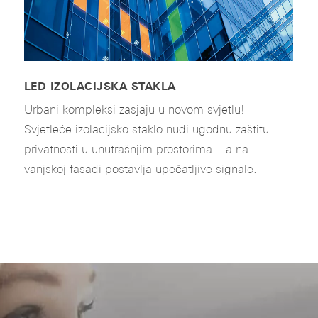
LED IZOLACIJSKA STAKLA
Urbani kompleksi zasjaju u novom svjetlu!
Svjetleće izolacijsko staklo nudi ugodnu zaštitu
privatnosti u unutrašnjim prostorima – a na
vanjskoj fasadi postavlja upečatljive signale.