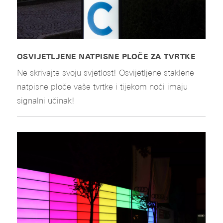
OSVIJETLJENE NATPISNE PLOČE ZA TVRTKE
Ne skrivajte svoju svjetlost! Osvijetljene staklene
natpisne ploče vaše tvrtke i tijekom noći imaju
signalni učinak!