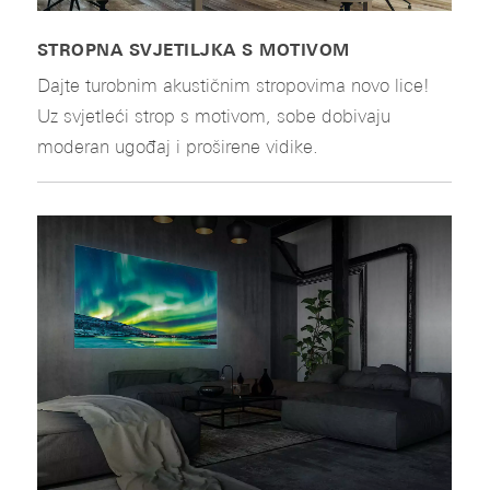
STROPNA SVJETILJKA S MOTIVOM
Dajte turobnim akustičnim stropovima novo lice!
Uz svjetleći strop s motivom, sobe dobivaju
moderan ugođaj i proširene vidike.