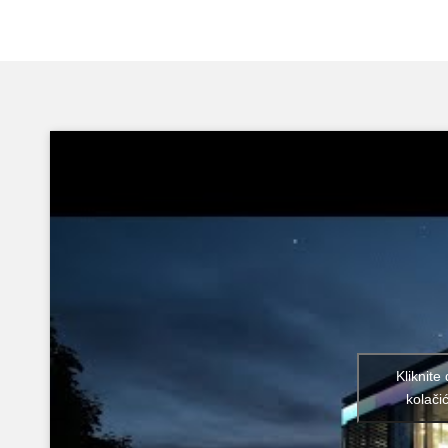
Kliknite
kolači