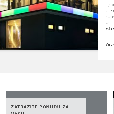
Tije
stak
svoj
zgrad
zvij
Otkr
ZATRAŽITE PONUDU ZA