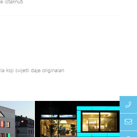
e istaknuti.
 koji svijetli daje originalan