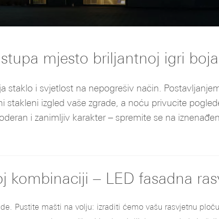
tupa mjesto briljantnoj igri boja
a staklo i svjetlost na nepogrešiv način. Postavljanje
 stakleni izgled vaše zgrade, a noću privucite pogle
eran i zanimljiv karakter – spremite se na iznenađen
ćoj kombinaciji – LED fasadna ras
de. Pustite mašti na volju: izraditi ćemo vašu rasvjetnu ploč