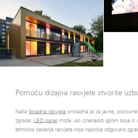
Pomoću dizajna rasvjete stvorite uzb
Naša
fasadna rasvjeta
prikladna je za javne, poslovn
zgrade.
LED panel
može vas iznenaditi igrom boja ili 
tehničko rješenje rasvjete koje najbolje odgovara zgradi