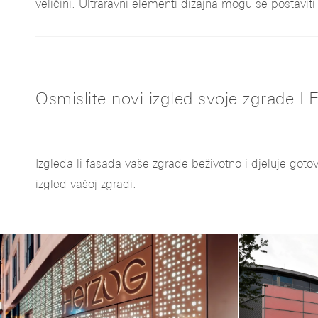
veličini. Ultraravni elementi dizajna mogu se postaviti 
Osmislite novi izgled svoje zgrade 
Izgleda li fasada vaše zgrade beživotno i djeluje gotovo
izgled vašoj zgradi.