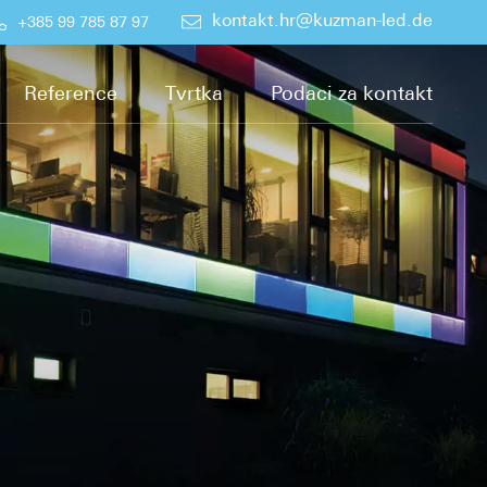
kontakt.hr@kuzman-led.de
+385 99 785 87 97
Reference
Tvrtka
Podaci za kontakt