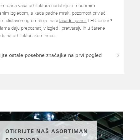
kom dana vaša arhitektura nadahnjuje modernim
lenim izgledom, a kada padne mrak, pozornost privlači
om blistavom igrom boja: naši
fasadni paneli
LEDscreen®
ama daju prepoznatljiv izgled i pretvaraju ih u šarene
ezde na arhitektonskom nebu.
ijte ostale posebne značajke na prvi pogled
OTKRIJTE NAŠ ASORTIMAN