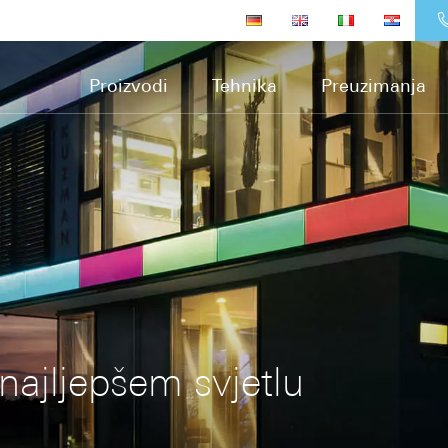
Proizvodi
Tehnika
Preuzimanja
najljepšem svjetlu