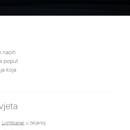
m naših
de poput
ja koja
vjeta
u
Lightpanel
u željenoj