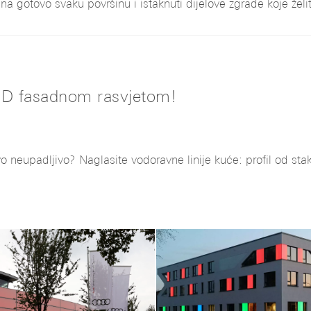
na gotovo svaku površinu i istaknuti dijelove zgrade koje želit
LED fasadnom rasvjetom!
 neupadljivo? Naglasite vodoravne linije kuće: profil od stakla