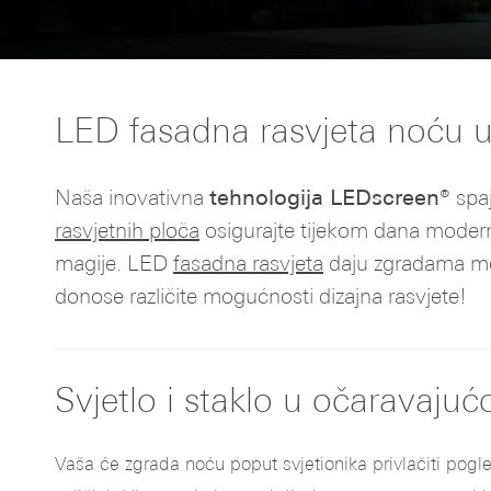
LED fasadna rasvjeta noću us
Naša inovativna
tehnologija LEDscreen®
spaj
rasvjetnih ploča
osigurajte tijekom dana moderni
magije. LED
fasadna rasvjeta
daju zgradama mod
donose različite mogućnosti dizajna rasvjete!
Svjetlo i staklo u očaravaju
Vaša će zgrada noću poput svjetionika privlačiti pogle